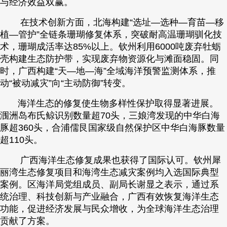
与经济效益双赢。
在技术创新方面，北海构建“选址—选种—育苗—移
植—管护”全链条珊瑚修复体系，突破耐高温珊瑚驯化技
术，珊瑚成活率达85%以上。钦州利用6000吨废弃牡蛎
壳构建生态防护带，实现废弃物资源化与滩面稳固。同
时，广西构建“天—地—海”全域海洋预警监测体系，推
动“被动减灾”向“主动防御”转变。
海洋生态的修复使生物多样性保护取得显著进展。
涠洲岛布氏鲸识别数量超70头，三娘湾发现的中华白海
豚超360头，合浦儒艮国家级自然保护区中华白海豚数量
超110头。
广西海洋生态修复成果也获得了国际认可。钦州犀
丽湾生态修复项目和海湾生态减灾案例均入选国际典型
案例。区海洋局党组成员、副局长谢显之表示，通过系
统治理、科技创新与产业融合，广西有效恢复海洋生态
功能，促进经济发展与民众增收，为全球海洋生态治理
贡献了方案。