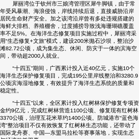
犀丽湾位于钦州市三娘湾管理区犀牛脚镇，由于常
财经
教育
乡村振兴
生态环境
一带一路
央博
年受风暴潮、海浪侵蚀，岸线持续后退，直接威胁沿岸
居民生命财产安全。加之该湾沿岸曾有多处违规搭建的
大国智造
大国展会
大国保险
云顶对话
云起
超
海鲜大排档、养殖棚舍，过度捕捞导致浅海珊瑚礁覆盖
率不足5%。在海洋生态修复项目实施过程中，犀丽湾采
用“生态修复+文旅”模式，建设200米抛石沙坝，整治沙
滩82.72公顷，成为集生态、休闲、防灾于一体的滨海空
间，带动超2000人就业。
CCTV.节目官网
直播
节目单
栏目
片库
热播榜
“十四五”期间，广西累计投入近40亿元，实施10个
海洋生态保护修复项目，完成195公里岸线整治和3280.9
公顷滨海湿地修复，有效提升了海洋生态系统的质量和
稳定性。
“十四五”以来，全区累计投入红树林保护修复专项资
金约9亿元，完成红树林营造1100公顷、修复现有红树林
3370公顷，治理互花米草约1400公顷。防城港市“蓝色海
湾”整治项目不仅有效恢复了红树林生态功能，还带动了
国际龙舟赛、中国—东盟马拉松等赛事落地，实现生态