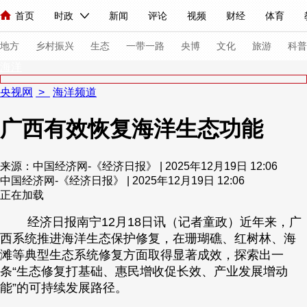
首页
时政
新闻
评论
视频
财经
体育
人民领袖习近平
直播
海外频道
片库
iPanda
栏目大全
联播+
English
中国领导人
节目单
Монгол
听音
央视快评
微视频
习式妙语
主持人
下
地方
乡村振兴
生态
一带一路
央博
文化
旅游
科普
海洋
央视网
>
海洋频道
总台春晚
网络春晚
共产党员网
秧纪录
纪录片网
广西有效恢复海洋生态功能
新闻
国内
国际
评论
经济
军事
科技
法
来源：中国经济网-《经济日报》 | 2025年12月19日 12:06
中国经济网-《经济日报》 | 2025年12月19日 12:06
人民领袖习近平
联播+
热解读
天天学习
习式妙语
正在加载
视频
小央视频
小央直播
直播中国
熊猫频道
V
经济日报南宁12月18日讯（记者童政）近年来，广
西系统推进海洋生态保护修复，在珊瑚礁、红树林、海
现场
前线
比划
快看
蓝海中国
新兵请入列
滩等典型生态系统修复方面取得显著成效，探索出一
条“生态修复打基础、惠民增收促长效、产业发展增动
体育
直播
竞猜
2026年世界杯
2026年冬奥会
能”的可持续发展路径。
VIP会员
CCTV奥林匹克频道
生活体育大会
体育江湖