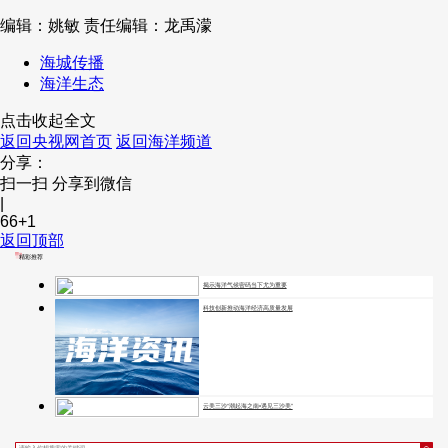
编辑：姚敏
责任编辑：龙禹濛
海城传播
海洋生态
点击收起全文
返回央视网首页
返回海洋频道
分享：
扫一扫 分享到微信
|
66
+1
返回顶部
精彩推荐
揭示海洋气候密码当下尤为重要
科技创新推动海洋经济高质量发展
云美三沙“潮起海之南•遇见三沙美”