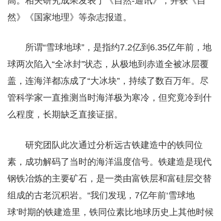
高。相关研究成果发表于《自然-通讯》，并获《自
然》《国家地理》等杂志报道。
所谓“雪球地球”，是指约7.2亿到6.35亿年前，地
球两次陷入“全冰封”状态，从极地到赤道全被冰层覆
盖，连海洋都冻成了“大冰块”，持续了数百万年。尽
管科学家一直推测当时海洋极为寒冷，但究竟冷到什
么程度，长期缺乏直接证据。
研究团队此次通过分析远古铁建造中的铁同位
素，成功解码了当时的海洋温度信号。铁建造是现代
钢铁冶炼的主要矿石，是一类由富铁层和富硅层交替
组成的古老沉积岩。“我们发现，7亿年前‘雪球地
球’时期的铁建造里，铁同位素比地球历史上其他时候