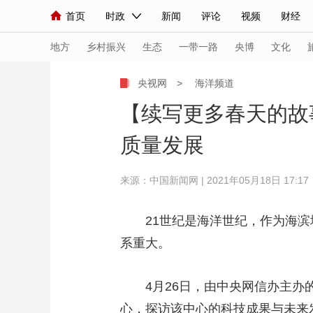
首页
时政
新闻
评论
视频
财经
人民领袖习近平
直播
海外频道
片库
iPanda
栏目大全
联播+
English
中国领导人
节目单
Монгол
听音
央视快评
微视频
习
地方
乡村振兴
生态
一带一路
央博
文化
央视网
>
海洋频道
总台春晚
网络春晚
共产党员网
秧纪录
【续写更多春天的故
质量发展
新闻
国内
国际
评论
经济
军事
来源：中国新闻网 | 2021年05月18日 17:17
人民领袖习近平
联播+
热解读
天天学习
视频
小央视频
小央直播
直播中国
熊猫
21世纪是海洋世纪，作为海滨城
系重大。
现场
前线
比划
快看
蓝海中国
新兵
体育
直播
竞猜
2026年世界杯
2026
4月26日，由中央网信办主办的
VIP会员
CCTV奥林匹克频道
生活体育大会
心，探访该中心的科技成果与未来