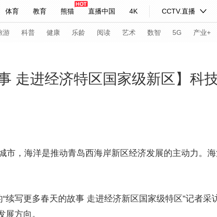
体育
教育
熊猫
直播中国
4K
CCTV.直播
式妙语
主持人
下载央视影音
热解读
天天学习
旅游
科普
健康
乐龄
阅读
艺术
数智
5G
产业+
纪录片网
国家大剧院
大型活动
事 走进经济特区国家级新区】科
科技
法治
文娱
人物
公益
图片
习式妙语
央视快评
央视网评
光华锐评
锋面
频道
VR/AR
4K专区
全景新闻
市，海洋是推动青岛西海岸新区经济发展的主动力。海
请入列
人生第一次
人生第二次
年冬奥会
CBA
NBA
中超
国足
国际足球
网球
综
“续写更多春天的故事 走进经济新区国家级特区”记者采
体育江湖
文化体育
冰雪道路
足球道路
发展方向。