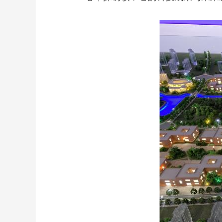
财经
教育
乡村振兴
生态环境
一带一路
大国智造
大国展会
大国保险
云顶对话
CCTV.节目官网
直播
节目单
栏目
片库