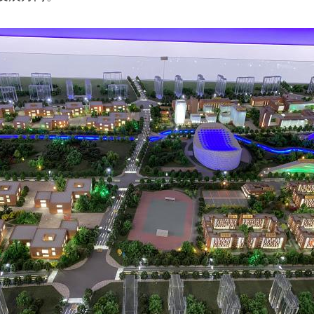
央博
非遗
文化
旅游
科普
健康
乐龄
阅读
云起
超级工厂
智敬中国
全民健康
颜选攻略
海洋
热播榜
总台企业白名单