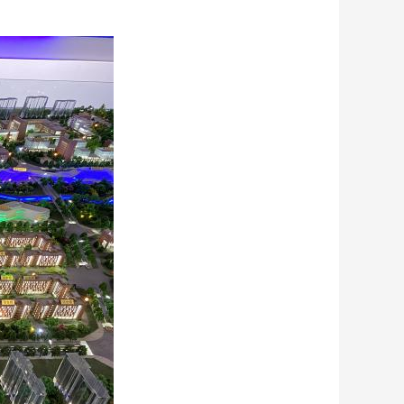
艺术
汽车
数智
5G
产业+
时尚
天气
才艺
网展
央央好物