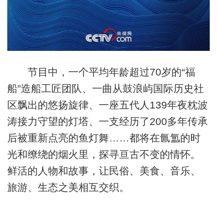
节目中，一个平均年龄超过70岁的“福
船”造船工匠团队、一曲从鼓浪屿国际历史社
区飘出的悠扬旋律、一座五代人139年夜枕波
涛接力守望的灯塔、一支经历了200多年传承
后被重新点亮的鱼灯舞……都将在氤氲的时
光和缭绕的烟火里，探寻亘古不变的情怀。
鲜活的人物和故事，让民俗、美食、音乐、
旅游、生态之美相互交织。