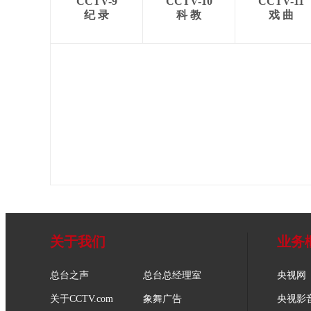
CCTV-9
CCTV-10
CCTV-11
纪 录
科 教
戏 曲
关于我们
业务
总台之声
总台总经理室
央视网
关于CCTV.com
象舞广告
央视影