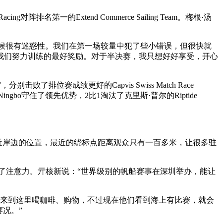
艺术
汽车
数智
5G
产业+
第一的Extend Commerce Sailing Team。梅根·汤
时尚
天气
才艺
网展
央央好物
候很有迷惑性。我们在第一场较量中犯了些小错误，但很快就
我们努力训练的最好奖励。对于半决赛，我只想好好享受，开心
分别击败了排位赛成绩更好的Capvis Swiss Match Race
ingbo守住了领先优势，2比1淘汰了克里斯·普尔的Riptide
近岸边的位置，最近的绕标点距离观众只有一百多米，让很多驻
注意力。亓核新说：“世界级别的帆船赛事在深圳举办，能让
来到这里喝咖啡、购物，不过现在他们看到海上有比赛，就会
况。”