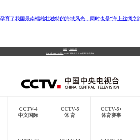
孕育了我国最南端雄壮独特的海域风光，同时也是“海上丝绸之
首页
|
全站地图
京ICP备10003349号-1
中央广播电视总台
央视网
版权所有
CCTV-4
CCTV-5
CCTV-5+
中文国际
体 育
体育赛事