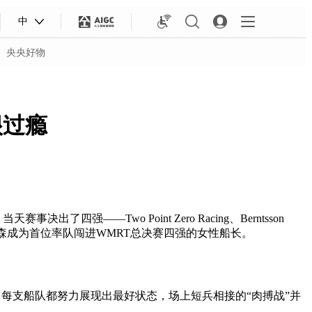
中
央央好物
很过瘾
——Two Point Zero Racing、Berntsson
ing船长梅根·汤姆森成为首位率队闯进WMRT总决赛四强的女性船长。
合体育
亚冬会
。每支船队都努力展现出最好状态，场上短兵相接的“肉搏战”并