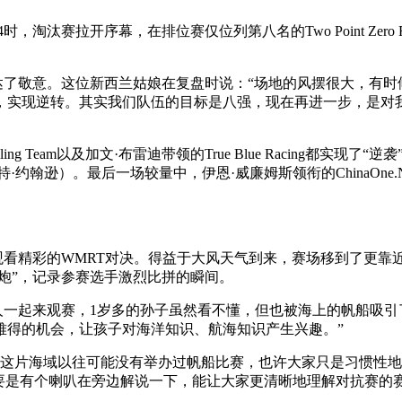
央博
非遗
文化
旅游
科普
健康
乐龄
阅读
幕，在排位赛仅位列第八名的Two Point Zero Racing对阵排名
云起
超级工厂
智敬中国
全民健康
颜选攻略
海洋
敬意。这位新西兰姑娘在复盘时说：“场地的风摆很大，有时
，实现逆转。其实我们队伍的目标是八强，现在再进一步，是对
Team以及加文·布雷迪带领的True Blue Racing都实现了“逆袭”，
格诺特·约翰逊）。最后一场较量中，伊恩·威廉姆斯领衔的ChinaOne.N
热播榜
总台企业白名单
观看精彩的WMRT对决。得益于大风天气到来，赛场移到了更靠
大炮”，记录参赛选手激烈比拼的瞬间。
起来观赛，1岁多的孙子虽然看不懂，但也被海上的帆船吸引了
难得的机会，让孩子对海洋知识、航海知识产生兴趣。”
这片海域以往可能没有举办过帆船比赛，也许大家只是习惯性地
要是有个喇叭在旁边解说一下，能让大家更清晰地理解对抗赛的赛