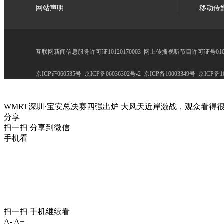
网站声明
移动传
互联网新闻信息服务许可证10120170003
网上传播视听节目许可证号0102
京ICP证060535号
京ICP备06036302号-2
京ICP备10003349号
京ICP备10
WMRT深圳·宝安总决赛四强出炉 大风天近岸激战，观众看得
分享
扫一扫 分享到微信
手机看
扫一扫 手机继续看
A-
A+