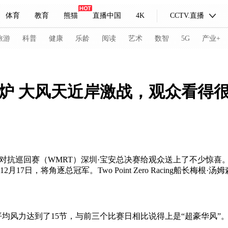
体育
教育
熊猫
直播中国
4K
CCTV.直播
式妙语
主持人
下载央视影音
热解读
天天学习
旅游
科普
健康
乐龄
阅读
艺术
数智
5G
产业+
纪录片网
国家大剧院
大型活动
出炉 大风天近岸激战，观众看得
科技
法治
文娱
人物
公益
图片
习式妙语
央视快评
央视网评
光华锐评
锋面
频道
VR/AR
4K专区
全景新闻
回赛（WMRT）深圳·宝安总决赛给观众送上了不少惊喜。当天赛事决出了四强
acing脱颖而出，12月17日，将角逐总冠军。Two Point Zero Rac
请入列
人生第一次
人生第二次
冬奥会
CBA
NBA
中超
国足
国际足球
网球
综
均风力达到了15节，与前三个比赛日相比说得上是“超豪华风”
体育江湖
文化体育
冰雪道路
足球道路