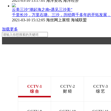
2021-03-10 15:17:01
海洋资讯 海洋经济
云美三沙“潮起海之南•遇见三沙美”
千里长沙，万里石塘。三沙，历经两千多年的开拓发展，
2021-03-10 15:12:05
海丝网上展馆 海城联盟
加载更多
CCTV-1
CCTV-2
CCTV-3
综 合
财 经
综 艺