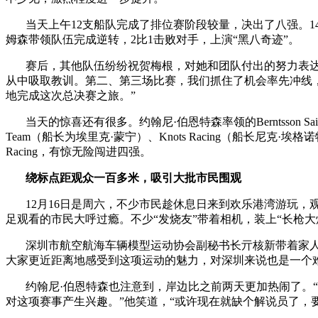
财经
教育
乡村振兴
生态环境
一带一路
当天上午12支船队完成了排位赛阶段较量，决出了八强。14时，淘汰赛拉开序
姆森带领队伍完成逆转，2比1击败对手，上演“黑八奇迹”。
大国智造
大国展会
大国保险
云顶对话
赛后，其他队伍纷纷祝贺梅根，对她和团队付出的努力表达了
从中吸取教训。第二、第三场比赛，我们抓住了机会率先冲线
地完成这次总决赛之旅。”
当天的惊喜还有很多。约翰尼·伯恩特森率领的Berntsson Sailing 
Team（船长为埃里克·蒙宁）、Knots Racing（船长尼克·埃
CCTV.节目官网
直播
节目单
栏目
片库
Racing，有惊无险闯进四强。
绕标点距观众一百多米，吸引大批市民围观
12月16日是周六，不少市民趁休息日来到欢乐港湾游玩，
足观看的市民大呼过瘾。不少“发烧友”带着相机，装上“长枪
深圳市航空航海车辆模型运动协会副秘书长亓核新带着家人一
大家更近距离地感受到这项运动的魅力，对深圳来说也是一个
约翰尼·伯恩特森也注意到，岸边比之前两天更加热闹了。“
对这项赛事产生兴趣。”他笑道，“或许现在就缺个解说员了，