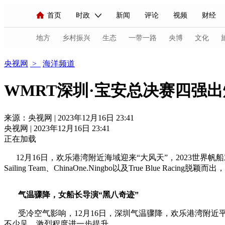
首页
时政
新闻
评论
视频
财经
人民领袖习近平
直播
海外频道
片库
iPanda
栏目大全
联播+
English
中国领导人
节目单
Монгол
听音
央视快评
微视频
习
地方
乡村振兴
生态
一带一路
央博
文化
海洋
央视网
>
海洋频道
总台春晚
网络春晚
共产党员网
秧纪录
WMRT深圳·宝安总决赛四强
新闻
国内
国际
评论
经济
军事
来源：央视网 | 2023年12月16日 23:41
央视网 | 2023年12月16日 23:41
人民领袖习近平
联播+
热解读
天天学习
正在加载
视频
小央视频
小央直播
直播中国
熊猫
12月16日，欢乐港湾附近海域迎来“大风天”，2023世界帆船对抗巡
Sailing Team、ChinaOne.Ningbo以及True Blue R
现场
前线
比划
快看
蓝海中国
新兵
气温骤降，女船长导演“黑八奇迹”
体育
直播
竞猜
2026年世界杯
2026年
受冷空气影响，12月16日，深圳气温骤降，欢乐港湾附近平
VIP会员
CCTV奥林匹克频道
生活体育大会
不少见，激烈程度进一步提升。