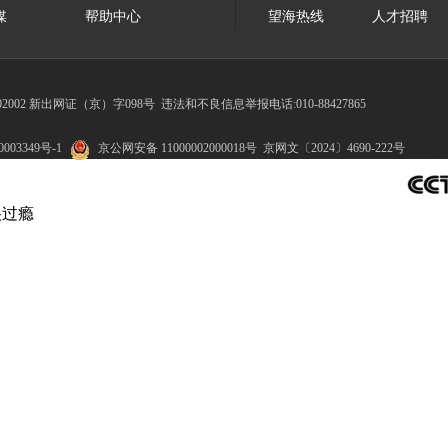
媒
帮助中心
望海热线
人才招聘
002 新出网证（京）字098号
违法和不良信息举报电话:010-88427865
003349号-1
京公网安备 11000002000018号
京网文〔2024〕4690-222号
很过瘾