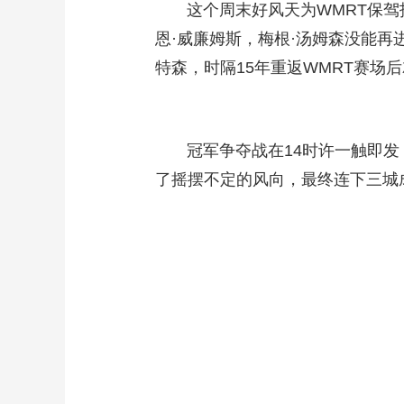
这个周末好风天为WMRT保驾护
财经
教育
乡村振兴
生态环境
一带一路
恩·威廉姆斯，梅根·汤姆森没能再
大国智造
大国展会
大国保险
云顶对话
特森，时隔15年重返WMRT赛场
冠军争夺战在14时许一触即发，
CCTV.节目官网
了摇摆不定的风向，最终连下三城
直播
节目单
栏目
片库