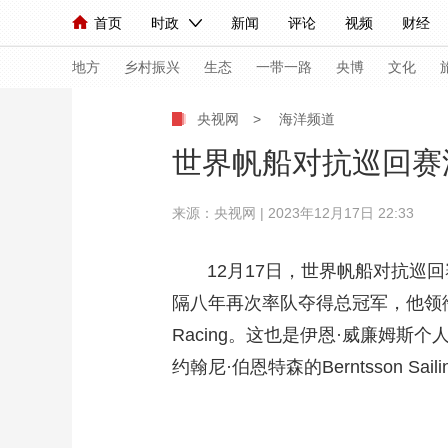
首页
时政
新闻
评论
视频
财经
人民领袖习近平
直播
海外频道
片库
iPanda
栏目大全
联播+
English
中国领导人
节目单
Монгол
听音
央视快评
微视频
习
地方
乡村振兴
生态
一带一路
央博
文化
央视网
>
海洋频道
总台春晚
网络春晚
共产党员网
秧纪录
世界帆船对抗巡回赛
来源：央视网 | 2023年12月17日 22:33
新闻
国内
国际
评论
经济
军事
人民领袖习近平
联播+
热解读
天天学习
12月17日，世界帆船对抗巡回赛
隔八年再次率队夺得总冠军，他领衔的Ch
视频
小央视频
小央直播
直播中国
熊猫
Racing。这也是伊恩·威廉姆斯个人
现场
前线
比划
快看
蓝海中国
新兵
约翰尼·伯恩特森的Berntsson S
体育
直播
竞猜
2026年世界杯
2026
VIP会员
CCTV奥林匹克频道
生活体育大会