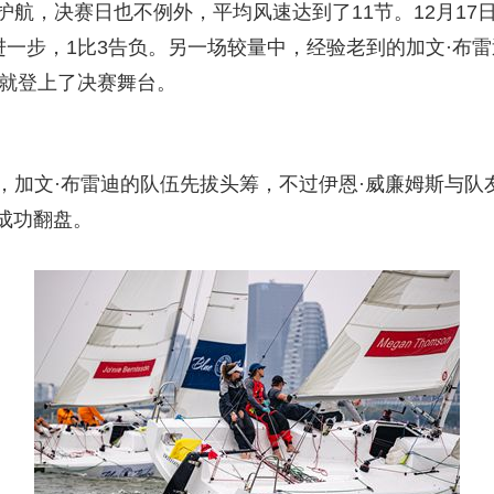
航，决赛日也不例外，平均风速达到了11节。12月17
央博
非遗
文化
旅游
科普
健康
乐龄
阅读
进一步，1比3告负。另一场较量中，经验老到的加文·布雷
云起
超级工厂
智敬中国
全民健康
颜选攻略
海洋
后就登上了决赛舞台。
加文·布雷迪的队伍先拔头筹，不过伊恩·威廉姆斯与队
成功翻盘。
热播榜
总台企业白名单