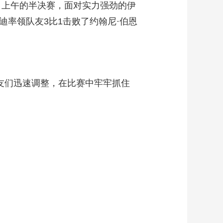
日上午的半决赛，面对实力强劲的伊
艺术
汽车
数智
5G
产业+
迪率领队友3比1击败了约翰尼·伯恩
时尚
天气
才艺
网展
央央好物
友们迅速调整，在比赛中牢牢抓住