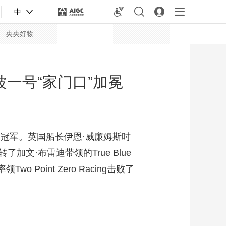
中
央央好物
一号“家门口”加冕
出冠军。英国船长伊恩·威廉姆斯时
加文·布雷迪带领的True Blue
Point Zero Racing击败了
合体育
亚冬会