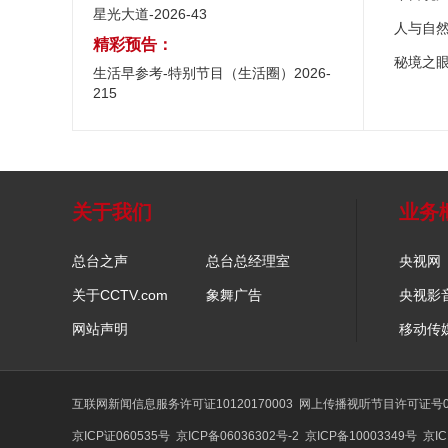
星光大道-2026-43
人与自
精彩预告：
秘境之
生活早参考-特别节目（生活圈）2026-
215
关于我们
业务
总台之声
总台总经理室
央视网
关于CCTV.com
象舞广告
央视影
网站声明
移动传
互联网新闻信息服务许可证10120170003
网上传播视听节目许可证号01
京ICP证060535号
京ICP备06036302号-2
京ICP备10003349号
京IC