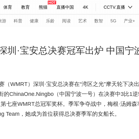
体育
教育
熊猫
直播中国
4K
CCTV.直播
式妙语
主持人
下载央视影音
热解读
天天学习
旅游
科普
健康
乐龄
阅读
艺术
数智
5G
产业+
纪录片网
国家大剧院
大型活动
深圳·宝安总决赛冠军出炉 中国宁波
科技
法治
文娱
人物
公益
图片
习式妙语
央视快评
央视网评
光华锐评
锋面
（WMRT）深圳·宝安总决赛在“湾区之光”摩天轮下决
inaOne.Ningbo（中国宁波一号）在决赛中3比1逆转了
频道
VR/AR
4K专区
全景新闻
第七座WMRT总冠军奖杯。季军争夺战中，梅根·汤姆森率领Two 
请入列
人生第一次
人生第二次
ailing Team，她成为首位获得总决赛季军的女船长。
年冬奥会
CBA
NBA
中超
国足
国际足球
网球
综
体育江湖
文化体育
冰雪道路
足球道路