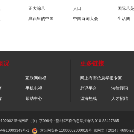
然
正大综艺
人口
国际艺
眼
典籍里的中国
中国诗词大会
生活圈
概况
更多链接
互联网电视
网上有害信息举报专区
音
手机电视
辟谣平台
法律顾问
媒
帮助中心
望海热线
人才招聘
02002 新出网证（京）字098号
违法和不良信息举报电话:010-88427865
P备10003349号-1
京公网安备 11000002000018号
京网文〔2024〕4690-2