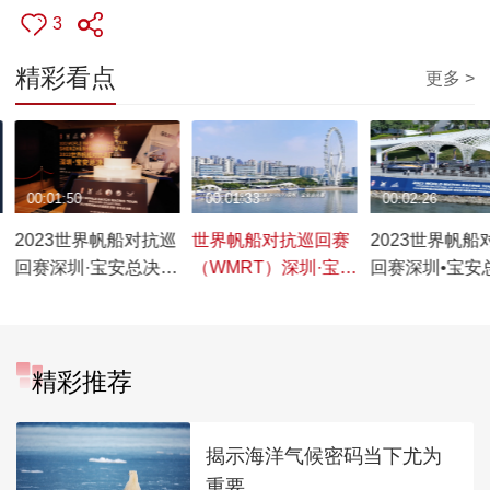
3
精彩看点
更多 >
00:01:50
00:01:33
00:02:26
2023世界帆船对抗巡
世界帆船对抗巡回赛
2023世界帆船
回赛深圳·宝安总决赛
（WMRT）深圳·宝安
回赛深圳•宝安
暨世界湾区帆船赛开
总决赛在“湾区之
暨世界湾区帆
赛仪式盛大举行，第
光”摩天轮下决出冠军
5竞赛日
2竞赛日正式比赛全
精彩推荐
面打响
揭示海洋气候密码当下尤为
重要