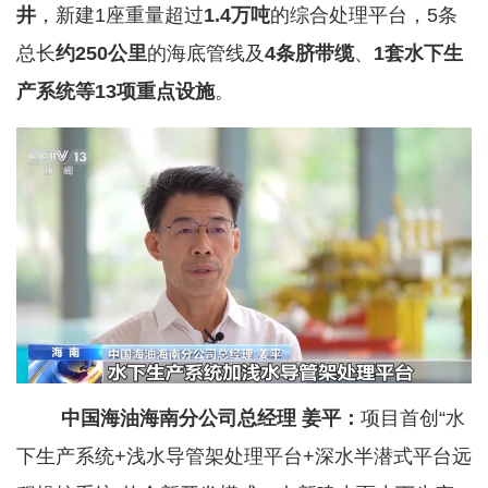
井
，新建1座重量超过
1.4万吨
的综合处理平台，5条
总长
约250公里
的海底管线及
4条脐带缆
、
1套水下生
产系统等13项重点设施
。
中国海油海南分公司总经理 姜平：
项目首创“水
下生产系统+浅水导管架处理平台+深水半潜式平台远