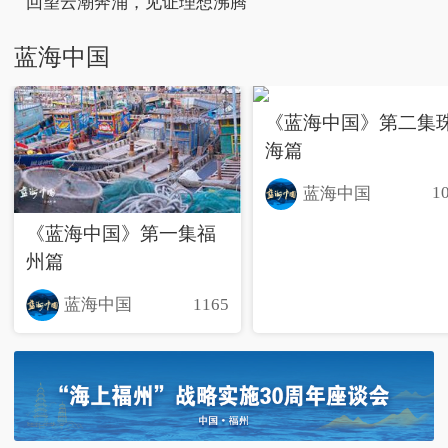
回望云潮奔涌，见证理想沸腾
蓝海中国
《蓝海中国》第二集
海篇
1
蓝海中国
《蓝海中国》第一集福
州篇
1165
蓝海中国