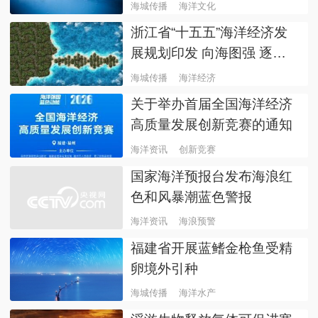
海城传播
海洋文化
浙江省“十五五”海洋经济发
展规划印发 向海图强 逐梦
深蓝
海城传播
海洋经济
关于举办首届全国海洋经济
高质量发展创新竞赛的通知
海洋资讯
创新竞赛
国家海洋预报台发布海浪红
色和风暴潮蓝色警报
海洋资讯
海浪预警
福建省开展蓝鳍金枪鱼受精
卵境外引种
海城传播
海洋水产