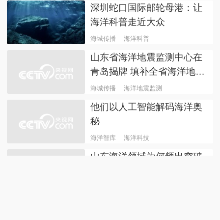
深圳蛇口国际邮轮母港：让
海洋科普走近大众
海城传播
海洋科普
山东省海洋地震监测中心在
青岛揭牌 填补全省海洋地震
综合监测台网空白
海城传播
海洋地震监测
他们以人工智能解码海洋奥
秘
海洋智库
海洋科技
山东海洋领域为何频出突破
性成果
海城传播
海洋发展
中国工程院院士王军成：我