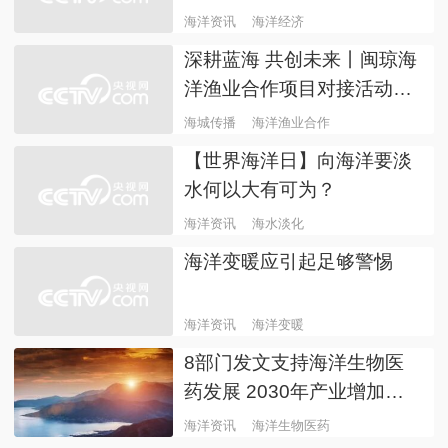
海洋资讯
海洋经济
深耕蓝海 共创未来丨闽琼海
洋渔业合作项目对接活动在
福州举行
海城传播
海洋渔业合作
【世界海洋日】向海洋要淡
水何以大有可为？
海洋资讯
海水淡化
海洋变暖应引起足够警惕
海洋资讯
海洋变暖
8部门发文支持海洋生物医
药发展 2030年产业增加值
有望突破1300亿元
海洋资讯
海洋生物医药